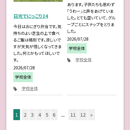
あります。子供たちも思わず
「うわー」と声をあげていま
日光でにっこり24
した。とても空いていて、グル
ープごとにスナップをとりま
今日はおにぎり弁当です。気
した。
持ちのよい芝生の上で食べ
2026/07/28
るご飯は格別です。涼しいで
すが天気が怪しくなってきま
学校全体
した。何とかもってほしいで
学校全体
す。
2026/07/28
学校全体
学校全体
1
2
3
4
5
6
...
11
12
»