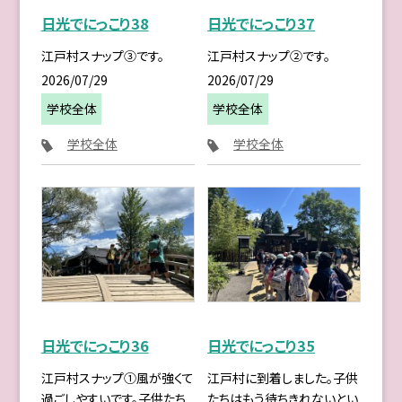
日光でにっこり38
日光でにっこり37
江戸村スナップ③です。
江戸村スナップ②です。
2026/07/29
2026/07/29
学校全体
学校全体
学校全体
学校全体
日光でにっこり36
日光でにっこり35
江戸村スナップ①風が強くて
江戸村に到着しました。子供
過ごしやすいです。子供たち
たちはもう待ちきれないとい