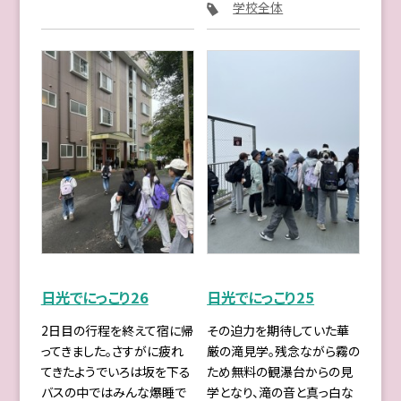
学校全体
日光でにっこり26
日光でにっこり25
2日目の行程を終えて宿に帰
その迫力を期待していた華
ってきました。さすがに疲れ
厳の滝見学。残念ながら霧の
てきたようでいろは坂を下る
ため無料の観瀑台からの見
バスの中ではみんな爆睡で
学となり、滝の音と真っ白な