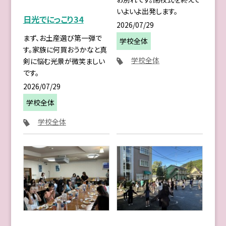
いよいよ出発します。
日光でにっこり34
2026/07/29
まず、お土産選び第一弾で
学校全体
す。家族に何買おうかなと真
学校全体
剣に悩む光景が微笑ましい
です。
2026/07/29
学校全体
学校全体