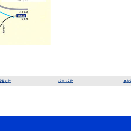
経営方針
校章・校歌
学校