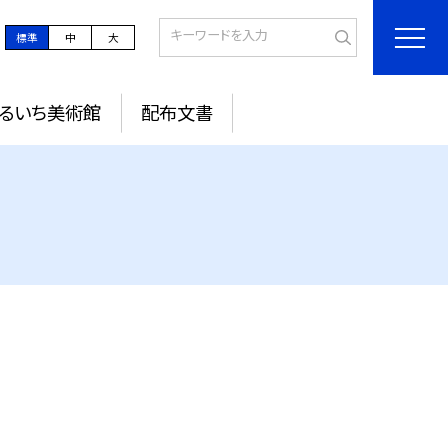
標準
中
大
るいち美術館
配布文書