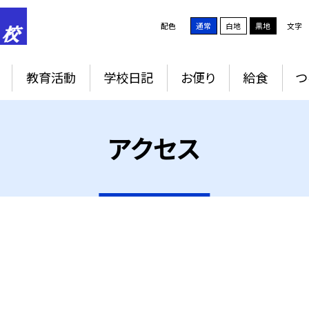
配色
通常
白地
黒地
文字
教育活動
学校日記
お便り
給食
つ
アクセス