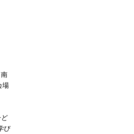
田南
会場
子ど
学び