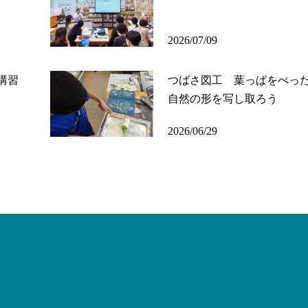
2026/07/09
講習
つばさ図工 葉っぱをぺっ
自然の形を写し取ろう
2026/06/29