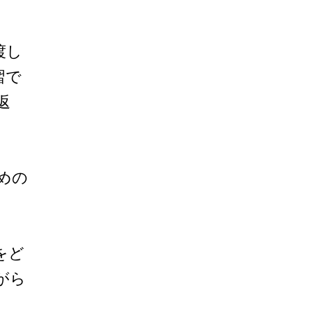
渡し
習で
返
めの
。
をど
がら