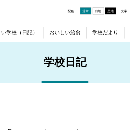
配色
通常
白地
黒地
文字
しい学校（日記）
おいしい給食
学校だより
学校日記