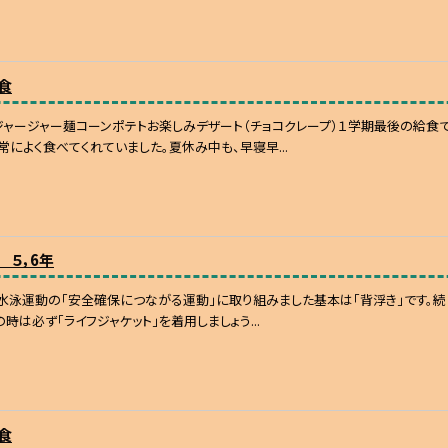
食
ャージャー麺コーンポテトお楽しみデザート（チョコクレープ）１学期最後の給食
常によく食べてくれていました。夏休み中も、早寝早...
 ５，6年
水泳運動の「安全確保につながる運動」に取り組みました基本は「背浮き」です。続
時は必ず「ライフジャケット」を着用しましょう...
食