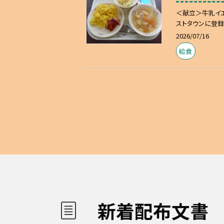
＜献立＞牛乳イ
ストタウンに登録
2026/07/16
給食
新着配布文書