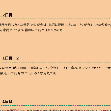
 ２日目
日目今日もみんな元気です。朝会は、丸沼に湖畔で行いました。朝食もしっかり食べ
へ。小雨というより、霧の中です。ハイキングのあ...
 １日目 ２
ほぼ予定通りの時刻に到着しました。夕食をモリモリ食べ、キャンプファイヤーで
晴らしいです。今のところ、みんな元気です。
 １日目
日光林間学校です。今年は他校から渋滞で日光への到着が遅くなったという情報が