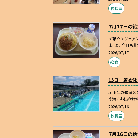
校長室
７月１７日の給
＜献立＞ジョアジ
ました。今日も非
2026/07/17
給食
15日 着衣泳
５，６年が体育の
や海にお出かけの
2026/07/16
校長室
７月１６日の給