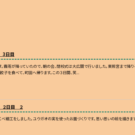
 3日目
す。霧雨が降っていたので、朝の会、閉校式は大広間で行いました。東照宮まで降り
餃子を食べて、町田へ帰ります。この３日間、笑...
 ２日目 ２
くべ細工をしました。ユウガオの実を使ったお面づくりです。思い思いの絵を描きま