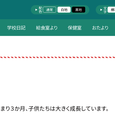
配色
文字
通常
白地
黒地
標
学校日記
給食室より
保健室
おたより
まり３か月、子供たちは大きく成長しています。