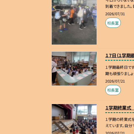
到着できました。
2026/07/31
校長室
１７日（１学期
１学期最終日です
期も頑張りましょ
2026/07/21
校長室
１学期終業式
１学期の終業式を
えています。自分
2026/07/21