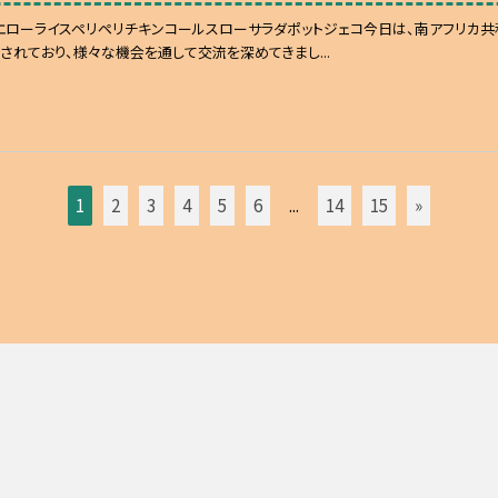
エローライスペリペリチキンコールスローサラダポットジェコ今日は、南アフリカ共
されており、様々な機会を通して交流を深めてきまし...
1
2
3
4
5
6
...
14
15
»