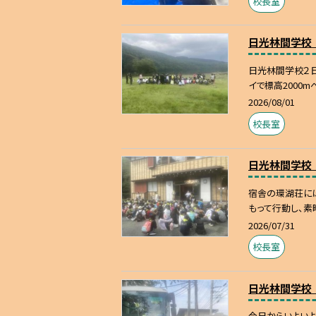
校長室
日光林間学校
日光林間学校２
イで標高2000m
2026/08/01
校長室
日光林間学校
宿舎の環湖荘に
もって行動し、素
2026/07/31
校長室
日光林間学校
今日からいよいよ