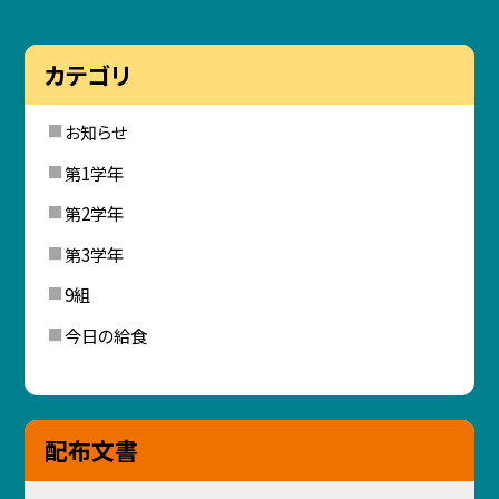
カテゴリ
お知らせ
第1学年
第2学年
第3学年
9組
今日の給食
配布文書