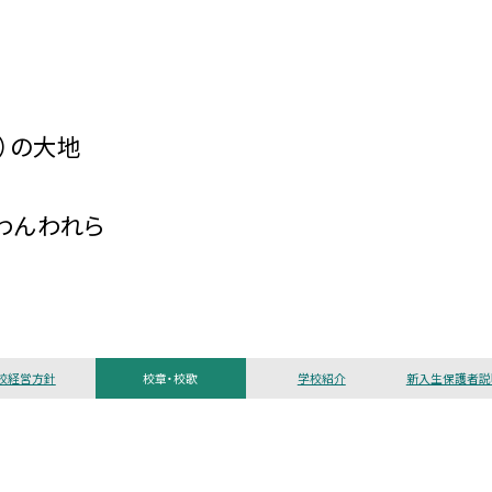
）の大地
わんわれら
校経営方針
校章・校歌
学校紹介
新入生保護者説