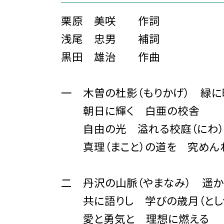
栗原 美咲 作詞
浅尾 忠男 補詞
黒田 雄治 作曲
一 木曽の杜影（もりかげ） 緑に
朝日に輝く 白亜の校舎
自由の光 溢れる校庭（にわ）
真理（まこと）の道を 究めん
二 丹沢の山脈（やまなみ） 遥
共に語りし 学びの歳月（とし
愛と勇気と 理想に燃える