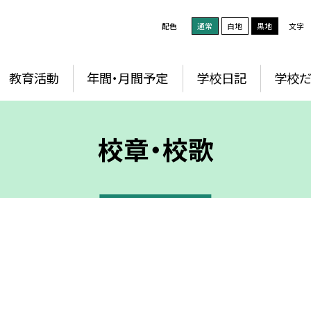
配色
通常
白地
黒地
文字
教育活動
年間・月間予定
学校日記
学校だ
校章・校歌