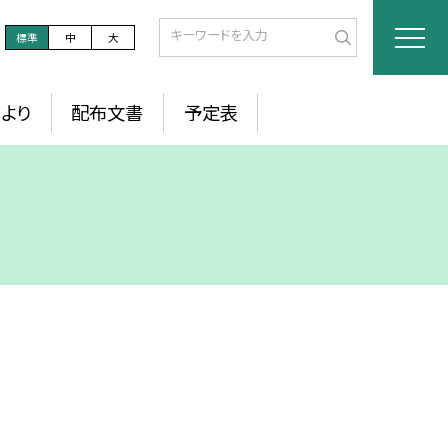
標準
中
大
より
配布文書
予定表