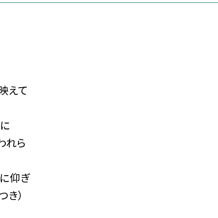
映えて
に
われら
かに仰ぎ
つき）