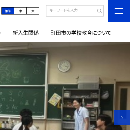
標準
中
大
等
新入生関係
町田市の学校教育について