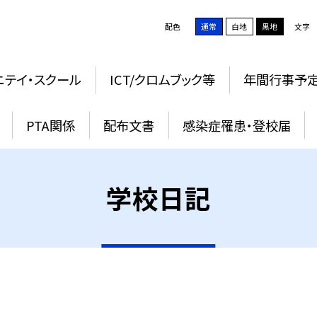
配色
通常
白地
黒地
文字
ニテイ・スクール
ICT/クロムブック等
年間行事予
PTA関係
配布文書
感染症罹患・登校届
学校日記