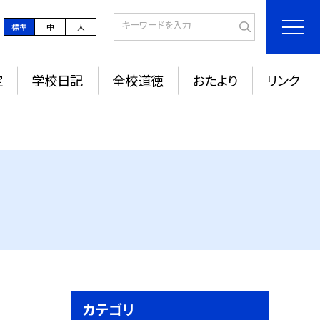
標準
中
大
定
学校日記
全校道徳
おたより
リンク
カテゴリ