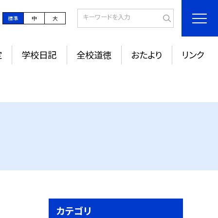
標準
中
大
定
学校日記
全校道徳
おたより
リンク
カテゴリ