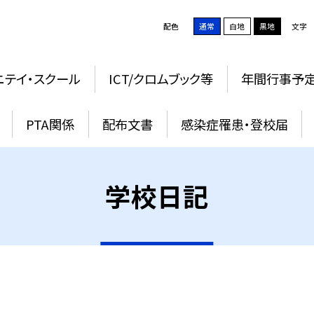
配色
通常
白地
黒地
文字
ニテイ・スクール
ICT/クロムブック等
年間行事予
PTA関係
配布文書
感染症罹患・登校届
学校日記