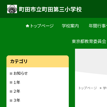
町田市立町田第三小学校
トップページ
学校案内
年間行事
東京都教育委員会
カテゴリ
お知らせ
１年
トップページ
>
学
２年
３年