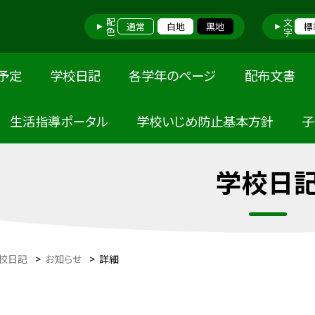
配色
文字
通常
白地
黒地
標
予定
学校日記
各学年のページ
配布文書
 生活指導ポータル
学校いじめ防止基本方針
子
学校日
校日記
>
お知らせ
>
詳細