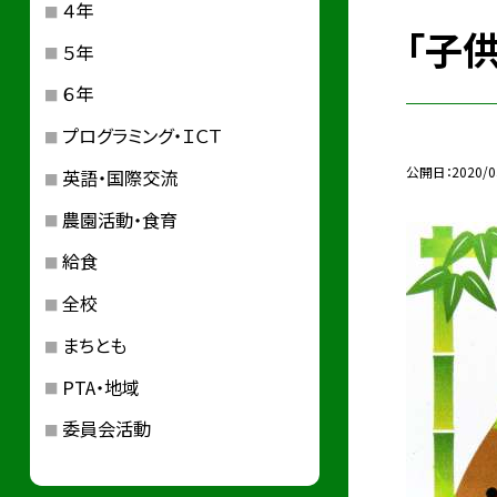
４年
「子
５年
６年
プログラミング・ＩＣＴ
公開日
2020/0
英語・国際交流
農園活動・食育
給食
全校
まちとも
PTA・地域
委員会活動