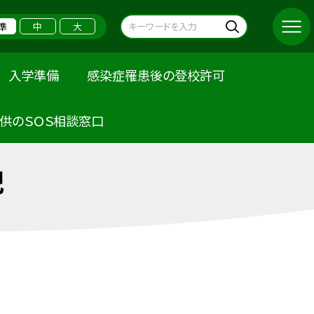
準
中
大
入学準備
感染症罹患後の登校許可
供のＳＯＳ相談窓口
記