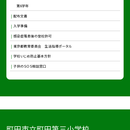
第6学年
配布文書
入学準備
感染症罹患後の登校許可
東京都教育委員会 生活指導ポータル
学校いじめ防止基本方針
子供のＳＯＳ相談窓口
町田市立町田第三小学校