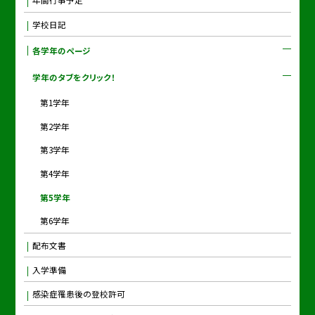
学校日記
各学年のページ
学年のタブをクリック！
第1学年
第2学年
第3学年
第4学年
第5学年
第6学年
配布文書
入学準備
感染症罹患後の登校許可