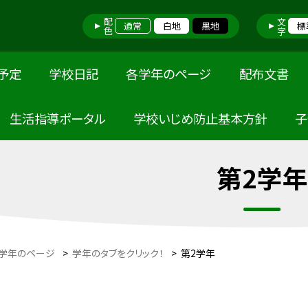
配色
文字
通常
白地
黒地
標
予定
学校日記
各学年のページ
配布文書
 生活指導ポータル
学校いじめ防止基本方針
子
第2学年
学年のページ
>
学年のタブをクリック！
>
第2学年