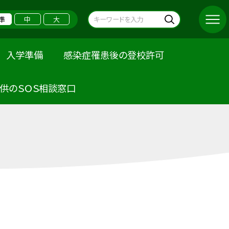
準
中
大
入学準備
感染症罹患後の登校許可
供のＳＯＳ相談窓口