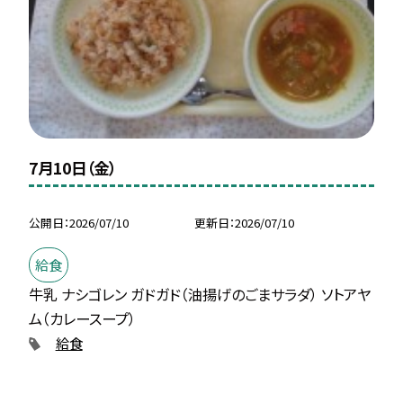
7月10日（金）
公開日
2026/07/10
更新日
2026/07/10
給食
牛乳 ナシゴレン ガドガド（油揚げのごまサラダ） ソトアヤ
ム（カレースープ）
給食