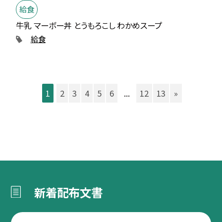
給食
牛乳 マーボー丼 とうもろこし わかめスープ
給食
1
2
3
4
5
6
...
12
13
»
新着配布文書