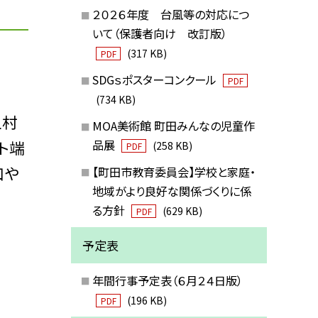
２０２６年度 台風等の対応につ
いて（保護者向け 改訂版）
(317 KB)
PDF
SDGｓポスターコンクール
PDF
(734 KB)
上村
MOA美術館 町田みんなの児童作
ト端
品展
(258 KB)
PDF
口や
【町田市教育委員会】学校と家庭・
地域がより良好な関係づくりに係
る方針
(629 KB)
PDF
予定表
年間行事予定表（６月２４日版）
(196 KB)
PDF