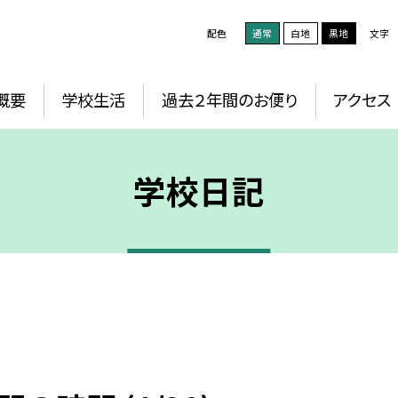
配色
通常
白地
黒地
文字
概要
学校生活
過去２年間のお便り
アクセス
学校日記