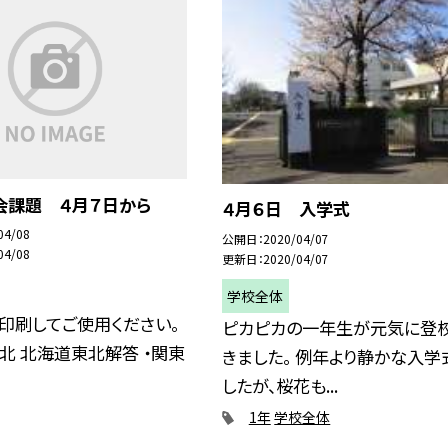
会課題 ４月７日から
４月６日 入学式
04/08
公開日
2020/04/07
04/08
更新日
2020/04/07
学校全体
印刷してご使用ください。
ピカピカの一年生が元気に登
北 北海道東北解答 ・関東
きました。 例年より静かな入学
したが、桜花も...
1年
学校全体