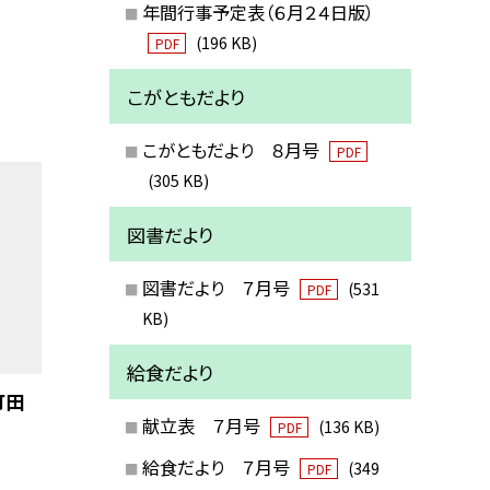
年間行事予定表（６月２４日版）
(196 KB)
PDF
こがともだより
こがともだより ８月号
PDF
(305 KB)
図書だより
図書だより ７月号
(531
PDF
KB)
給食だより
町田
献立表 ７月号
(136 KB)
PDF
給食だより ７月号
(349
PDF