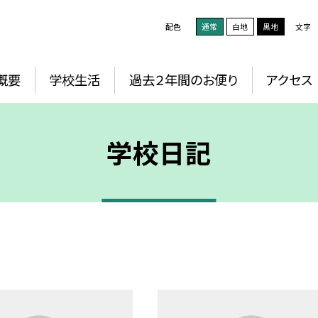
配色
通常
白地
黒地
文字
概要
学校生活
過去２年間のお便り
アクセス
学校日記