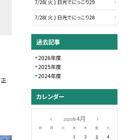
7/28( 火 ) 日光でにっこり29
7/28( 火 ) 日光でにっこり28
過去記事
2026年度
2025年度
2024年度
訂正
カレンダー
4月
2020年
日
月
火
水
木
金
土
1
2
3
4