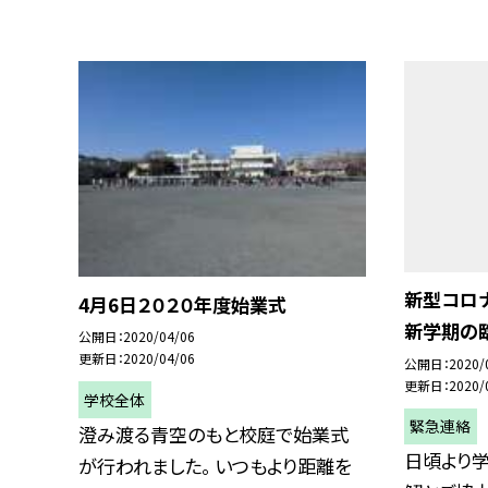
新型コロ
4月6日２０２０年度始業式
新学期の
公開日
2020/04/06
更新日
2020/04/06
公開日
2020/
更新日
2020/
学校全体
緊急連絡
澄み渡る青空のもと校庭で始業式
日頃より
が行われました。 いつもより距離を