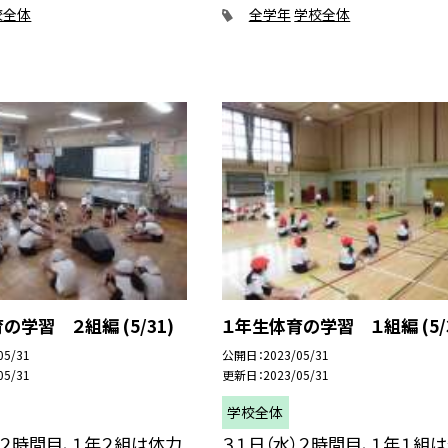
校全体
全学年
学校全体
の学習 ２組編 (5/31)
１年生体育の学習 １組編 (5/3
05/31
公開日
2023/05/31
05/31
更新日
2023/05/31
学校全体
）２時間目、１年２組は体力
３１日（水）２時間目、１年１組