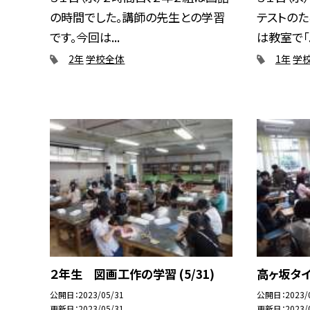
の時間でした。講師の先生との学習
テストのた
です。今回は...
は教室で「..
2年
学校全体
1年
学
２年生 図画工作の学習 (5/31)
高ヶ坂タイム
公開日
2023/05/31
公開日
2023/
更新日
2023/05/31
更新日
2023/