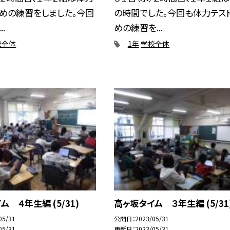
めの練習をしました。今回
の時間でした。今回も体力テス
.
めの練習を...
校全体
1年
学校全体
 ４年生編 (5/31)
高ヶ坂タイム ３年生編 (5/31
05/31
公開日
2023/05/31
05/31
更新日
2023/05/31