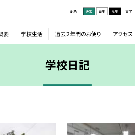
配色
通常
白地
黒地
文字
概要
学校生活
過去２年間のお便り
アクセス
学校日記