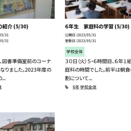
介 (5/30)
６年生 家庭科の学習 (5/30)
05/31
公開日
2023/05/31
05/31
更新日
2023/05/31
学校全体
）、図書準備室前のコーナ
３０日（火）５・６時間目、６年１
なりました。2023年度の
庭科の時間でした。前半は朝食
..
割について...
体
6年
学校全体