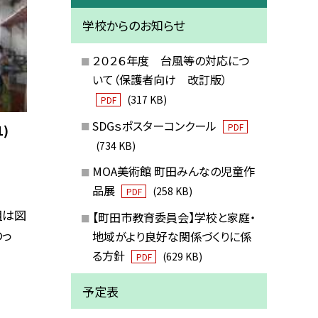
学校からのお知らせ
２０２６年度 台風等の対応につ
いて（保護者向け 改訂版）
(317 KB)
PDF
SDGｓポスターコンクール
PDF
)
(734 KB)
MOA美術館 町田みんなの児童作
品展
(258 KB)
PDF
組は図
【町田市教育委員会】学校と家庭・
のっ
地域がより良好な関係づくりに係
る方針
(629 KB)
PDF
予定表