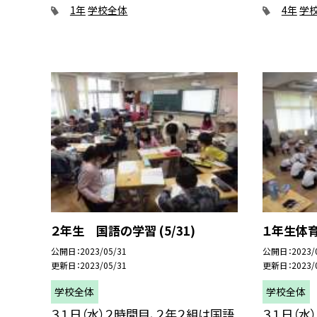
1年
学校全体
4年
学
２年生 国語の学習 (5/31)
１年生体育
公開日
2023/05/31
公開日
2023/
更新日
2023/05/31
更新日
2023/
学校全体
学校全体
３１日（水）２時間目、２年２組は国語
３１日（水