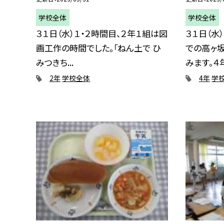
学校全体
学校全体
３１日（水）１・２時間目、２年１組は図
３１日（水
画工作の時間でした。「ねん土で ひ
での高ヶ
みつきち...
みます。４年.
2年
学校全体
4年
学