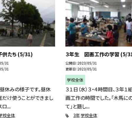
たち (5/31)
３年生 図画工作の学習 (5/31
05/31
公開日
2023/05/31
05/31
更新日
2023/05/31
学校全体
）昼休みの様子です。昼休
３１日（水）３・４時間目、３年１
庭だけ使うことができまし
画工作の時間でした。「木馬に
ロ...
て」と題し...
学校全体
3年
学校全体