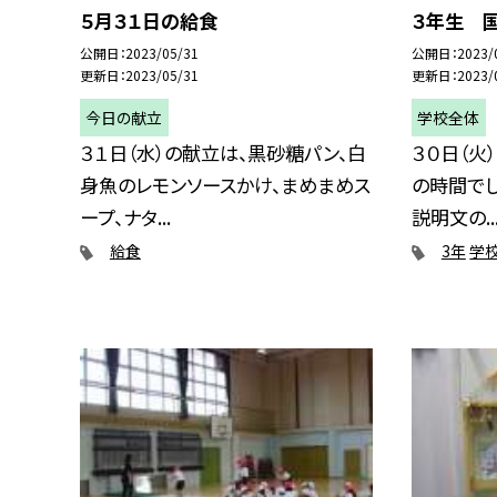
５月３１日の給食
３年生 国語
公開日
2023/05/31
公開日
2023/
更新日
2023/05/31
更新日
2023/
今日の献立
学校全体
３１日（水）の献立は、黒砂糖パン、白
３０日（火
身魚のレモンソースかけ、まめまめス
の時間でし
ープ、ナタ...
説明文の..
給食
3年
学