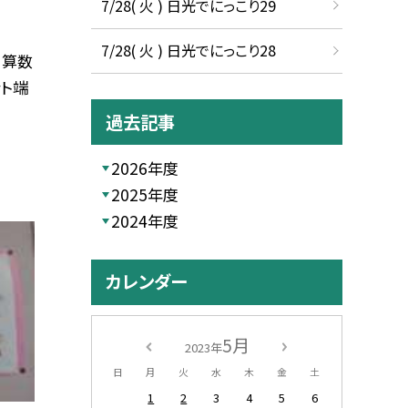
7/28( 火 ) 日光でにっこり29
7/28( 火 ) 日光でにっこり28
、算数
ット端
過去記事
2026年度
2025年度
2024年度
カレンダー
5月
2023年
日
月
火
水
木
金
土
1
2
3
4
5
6