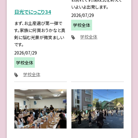
いよいよ出発します。
日光でにっこり34
2026/07/29
まず、お土産選び第一弾で
学校全体
す。家族に何買おうかなと真
学校全体
剣に悩む光景が微笑ましい
です。
2026/07/29
学校全体
学校全体