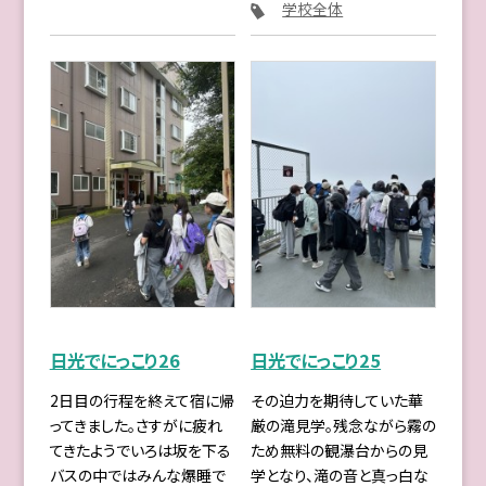
学校全体
日光でにっこり26
日光でにっこり25
2日目の行程を終えて宿に帰
その迫力を期待していた華
ってきました。さすがに疲れ
厳の滝見学。残念ながら霧の
てきたようでいろは坂を下る
ため無料の観瀑台からの見
バスの中ではみんな爆睡で
学となり、滝の音と真っ白な