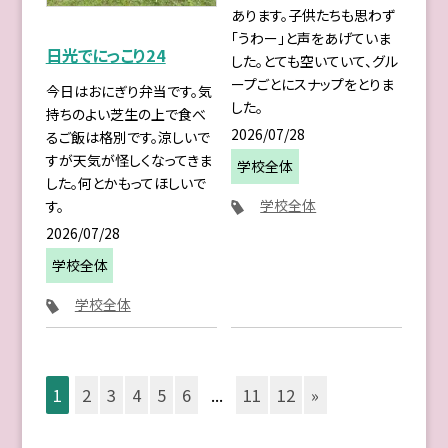
あります。子供たちも思わず
「うわー」と声をあげていま
日光でにっこり24
した。とても空いていて、グル
ープごとにスナップをとりま
今日はおにぎり弁当です。気
した。
持ちのよい芝生の上で食べ
2026/07/28
るご飯は格別です。涼しいで
すが天気が怪しくなってきま
学校全体
した。何とかもってほしいで
学校全体
す。
2026/07/28
学校全体
学校全体
1
2
3
4
5
6
...
11
12
»