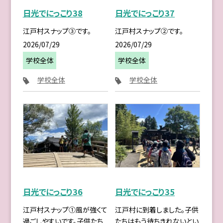
日光でにっこり38
日光でにっこり37
江戸村スナップ③です。
江戸村スナップ②です。
2026/07/29
2026/07/29
学校全体
学校全体
学校全体
学校全体
日光でにっこり36
日光でにっこり35
江戸村スナップ①風が強くて
江戸村に到着しました。子供
過ごしやすいです。子供たち
たちはもう待ちきれないとい