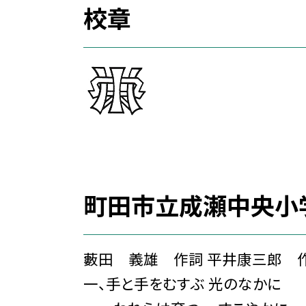
校章
町田市立成瀬中央小
藪田 義雄 作詞 平井康三郎 
一、手と手をむすぶ 光のなかに