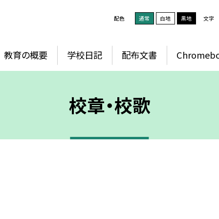
配色
通常
白地
黒地
文字
教育の概要
学校日記
配布文書
Chromeb
校章・校歌