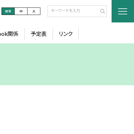
標準
中
大
ook関係
予定表
リンク