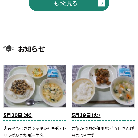
もっと見る
お知らせ
5月20日（水）
5月19日（火）
肉みそひじき丼シャキシャキポテト
ご飯かつおの和風揚げ五目きんぴ
サラダかきたま汁牛乳
らごじる牛乳