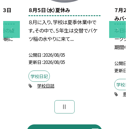
校３日
８月５日（水）夏休み
７月２
みバー
８月に入り、学校は夏季休業中で
昨日の疲
す。その中で、５年生は交替でバケ
本日は
の朝に
ツ稲の水やりに来て...
ークシ
期間中
公開日
2026/08/05
更新日
2026/08/05
公開日
更新日
学校日記
学校
学校日誌
専