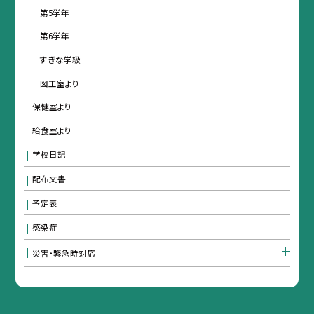
第5学年
第6学年
すぎな学級
図工室より
保健室より
給食室より
学校日記
配布文書
予定表
感染症
災害・緊急時対応