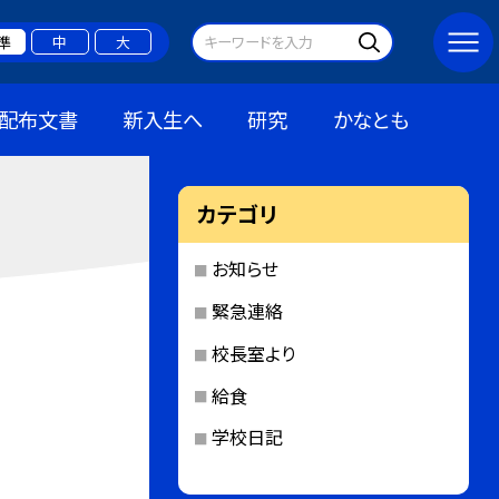
準
中
大
配布文書
新入生へ
研究
かなとも
カテゴリ
お知らせ
緊急連絡
校長室より
給食
学校日記