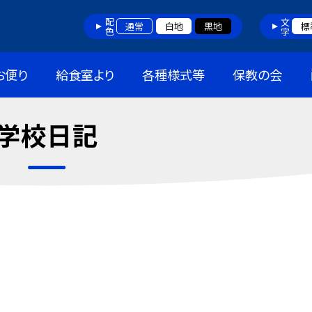
配色
文字
通常
白地
黒地
標
お便り
給食室より
各種様式等
保教の会
学校日記