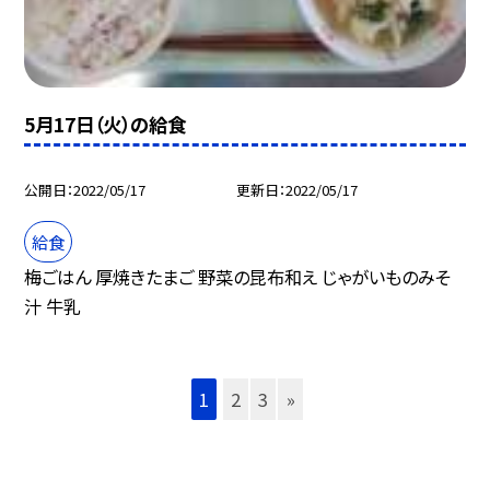
5月17日（火）の給食
公開日
2022/05/17
更新日
2022/05/17
給食
梅ごはん 厚焼きたまご 野菜の昆布和え じゃがいものみそ
汁 牛乳
1
2
3
»