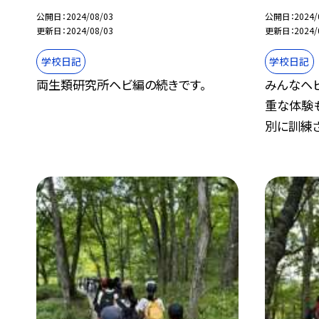
公開日
2024/08/03
公開日
2024/
更新日
2024/08/03
更新日
2024/
学校日記
学校日記
両生類研究所ヘビ編の続きです。
みんなヘ
重な体験も
別に訓練さ.