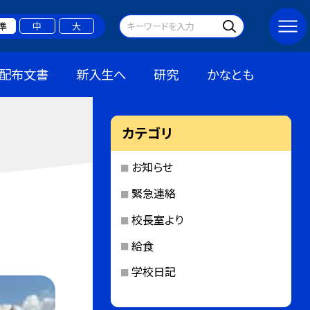
準
中
大
配布文書
新入生へ
研究
かなとも
カテゴリ
お知らせ
緊急連絡
校長室より
給食
学校日記