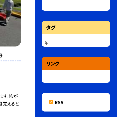
タグ
９
リンク
ます。怖が
RSS
度覚えると