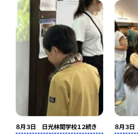
８月３日 日光林間学校１２続き
８月３日