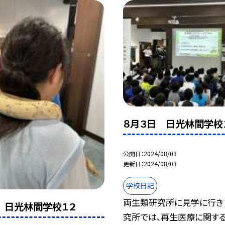
８月３日 日光林間学校
公開日
2024/08/03
更新日
2024/08/03
学校日記
両生類研究所に見学に行きま
 日光林間学校１２
究所では、再生医療に関す