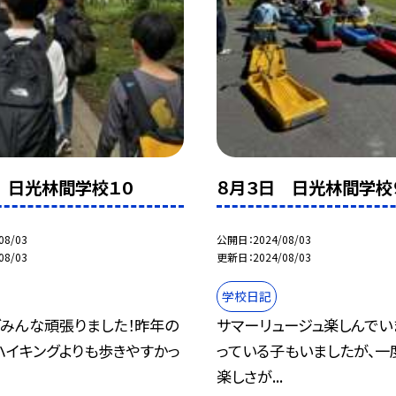
 日光林間学校１０
８月３日 日光林間学校
08/03
公開日
2024/08/03
08/03
更新日
2024/08/03
学校日記
グみんな頑張りました！昨年の
サマーリュージュ楽しんでい
ハイキングよりも歩きやすかっ
っている子もいましたが、一
楽しさが...