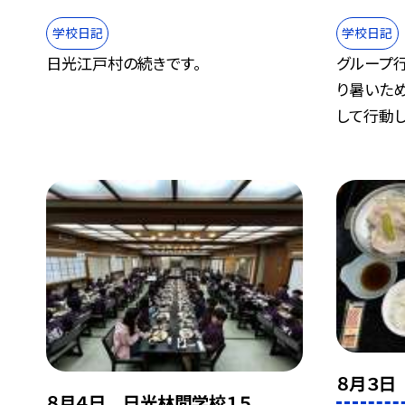
学校日記
学校日記
日光江戸村の続きです。
グループ行
り暑いた
して行動し.
８月３日
８月４日 日光林間学校１５