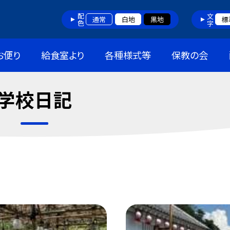
配色
文字
通常
白地
黒地
標
お便り
給食室より
各種様式等
保教の会
学校日記