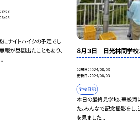
08/03
08/03
後にナイトハイクの予定でし
８月３日 日光林間学校
注意報が昼間出たこともあり、
.
公開日
2024/08/03
更新日
2024/08/03
学校日記
本日の最終見学地、華厳滝
た。みんなで記念撮影をし、
を見ました...