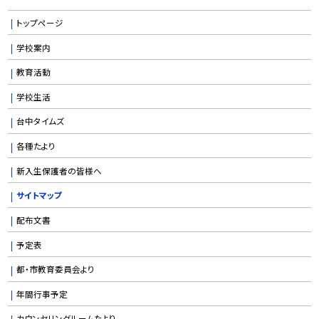
トップページ
学校案内
教育活動
学校生活
台中タイムズ
各種たより
新入生保護者の皆様へ
サイトマップ
配布文書
予定表
都・市教育委員会より
年間行事予定
カウンセリングルームたより