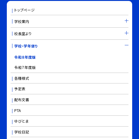
トップページ
学校案内
校長室より
学校・学年便り
令和８年度版
令和７年度版
各種様式
予定表
配布文書
PTA
ゆびとま
学校日記