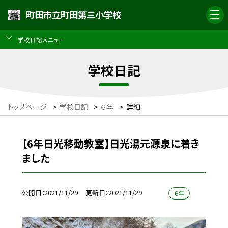
町田市立町田第三小学校
学校日記メニュー
学校日記
トップページ
>
学校日記
>
６年
>
詳細
【6年日光移動教室】日光湯元源泉に着き
ました
公開日
2021/11/29
更新日
2021/11/29
６年