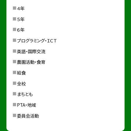
４年
５年
６年
プログラミング・ＩＣＴ
英語・国際交流
農園活動・食育
給食
全校
まちとも
PTA・地域
委員会活動