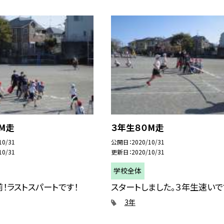
M走
３年生８０M走
10/31
公開日
2020/10/31
10/31
更新日
2020/10/31
学校全体
！ラストスパートです！
スタートしました。３年生速いで
3年