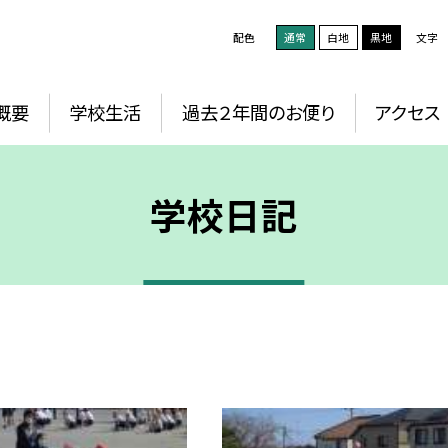
配色
通常
白地
黒地
文字
概要
学校生活
過去２年間のお便り
アクセス
学校日記