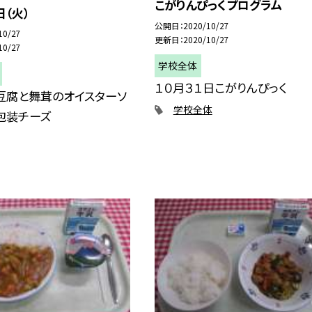
こがりんぴっくプログラム
日（火）
公開日
2020/10/27
10/27
更新日
2020/10/27
10/27
学校全体
１０月３１日こがりんぴっく
豆腐と舞茸のオイスターソ
学校全体
包装チーズ