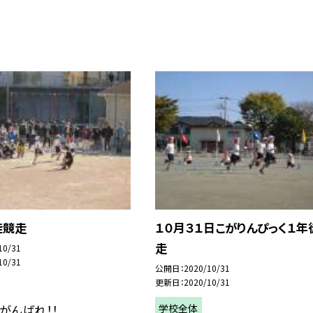
徒競走
１０月３１日こがりんぴっく１年
走
10/31
10/31
公開日
2020/10/31
更新日
2020/10/31
学校全体
がんばれ！！