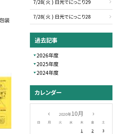
7/28( 火 ) 日光でにっこり29
7/28( 火 ) 日光でにっこり28
個包装
過去記事
2026年度
2025年度
2024年度
カレンダー
10月
2020年
日
月
火
水
木
金
土
1
2
3