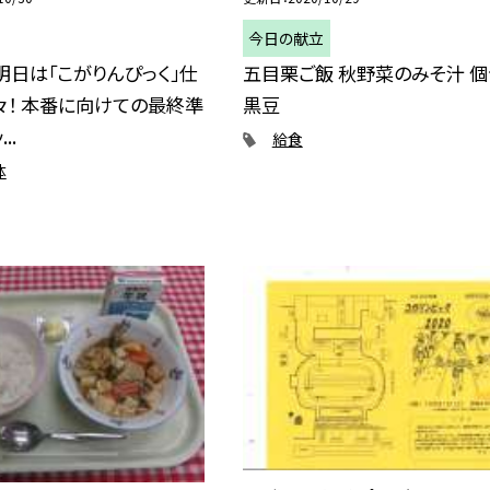
今日の献立
明日は「こがりんぴっく」仕
五目栗ご飯 秋野菜のみそ汁 
々！ 本番に向けての最終準
黒豆
..
給食
体