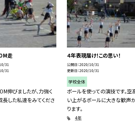
０M走
４年表現届け！この思い！
10/31
公開日
2020/10/31
10/31
更新日
2020/10/31
学校全体
０M伸びましたが、力強く
ボールを使っての演技です。空
成長した私達をみてくださ
い上がるボールに大きな歓声
ります。
4年