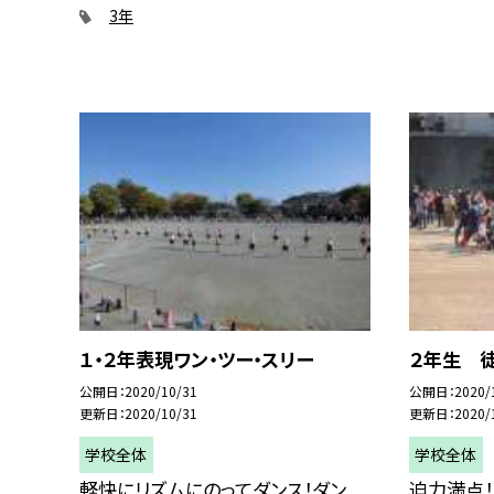
3年
１・２年表現ワン・ツー・スリー
２年生 
公開日
2020/10/31
公開日
2020/
更新日
2020/10/31
更新日
2020/
学校全体
学校全体
軽快にリズムにのってダンス！ダン
迫力満点！