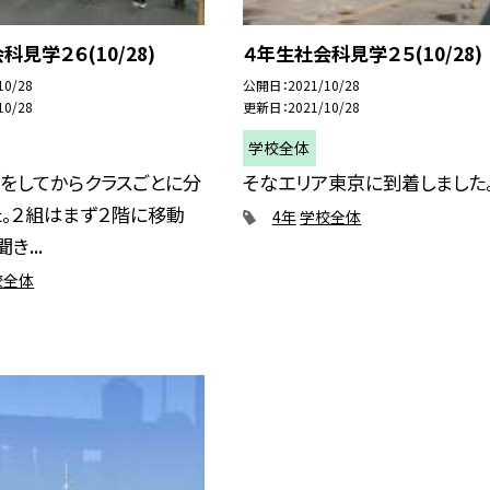
科見学２６(10/28)
４年生社会科見学２５(10/28)
10/28
公開日
2021/10/28
10/28
更新日
2021/10/28
学校全体
をしてからクラスごとに分
そなエリア東京に到着しました
。２組はまず２階に移動
4年
学校全体
き...
校全体