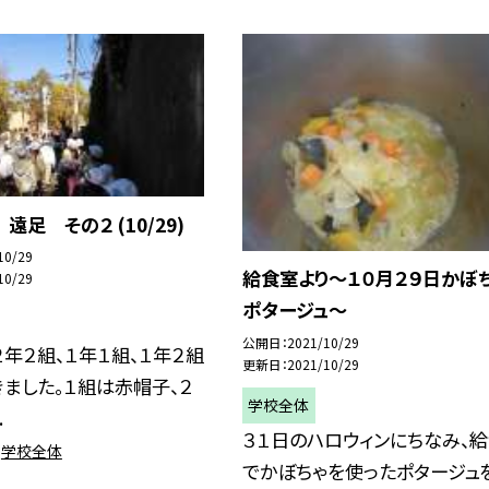
遠足 その２ (10/29)
10/29
給食室より〜１０月２９日かぼ
10/29
ポタージュ〜
公開日
2021/10/29
２年２組、１年１組、１年２組
更新日
2021/10/29
ました。１組は赤帽子、２
学校全体
.
３１日のハロウィンにちなみ、
学校全体
でかぼちゃを使ったポタージュ