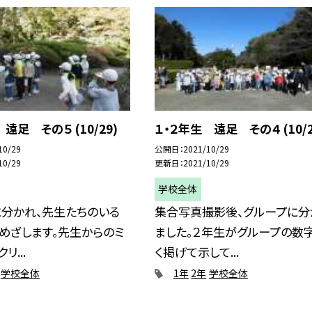
遠足 その５ (10/29)
１・２年生 遠足 その４ (10/2
10/29
公開日
2021/10/29
10/29
更新日
2021/10/29
学校全体
に分かれ、先生たちのいる
集合写真撮影後、グループに分
めざします。先生からのミ
ました。２年生がグループの数
リ...
く掲げて示して...
学校全体
1年
2年
学校全体