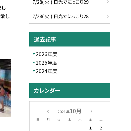
7/28( 火 ) 日光でにっこり29
まし
解散し
7/28( 火 ) 日光でにっこり28
過去記事
2026年度
2025年度
2024年度
カレンダー
10月
2021年
日
月
火
水
木
金
土
1
2