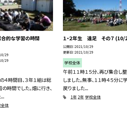
総合的な学習の時間
１・２年生 遠足 その７ (10/2
公開日
2021/10/29
更新日
2021/10/29
10/29
10/29
学校全体
午前１１時１５分、再び集合し
）の４時間目、３年１組は総
しました。無事、１１時４５分に
の時間でした。畑に行き、
戻りました...
..
1年
2年
学校全体
校全体