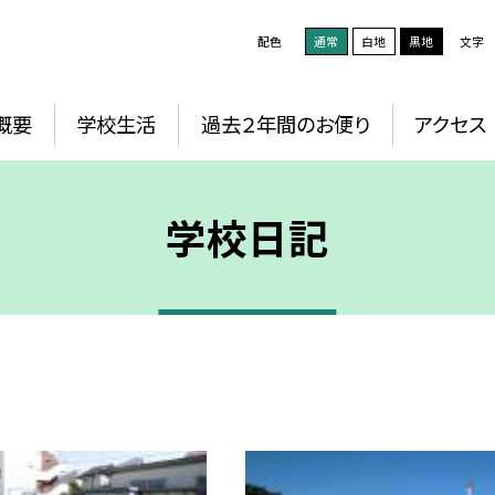
配色
通常
白地
黒地
文字
概要
学校生活
過去２年間のお便り
アクセス
学校日記