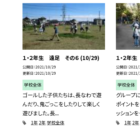
１・２年生 遠足 その６ (10/29)
１・２年生 
公開日
2021/10/29
公開日
2021/
更新日
2021/10/29
更新日
2021/
学校全体
学校全体
ゴールした子供たちは、長なわで遊
グループ
んだり、鬼ごっこをしたりして楽しく
ポイントを
遊びました。長...
ッションをク
1年
2年
学校全体
1年
2年