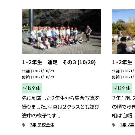
１・２年生 遠足 その３ (10/29)
１・２年生 
公開日
2021/10/29
公開日
2021/
更新日
2021/10/29
更新日
2021/
学校全体
学校全体
先に到着した２年生から集合写真を
２年１組、
撮りました。写真は２クラスとも並び
の順で歩き
途中の様子です...
組は白帽..
2年
学校全体
1年
2年