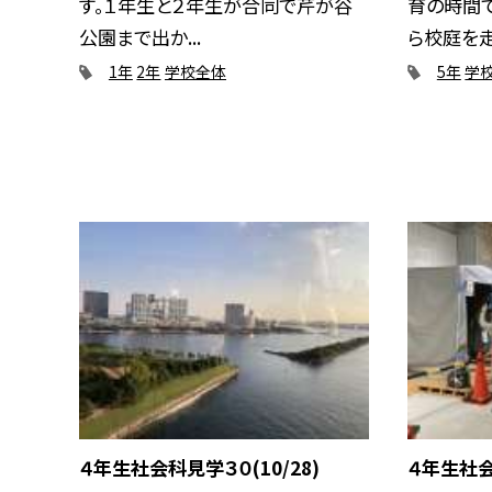
す。１年生と２年生が合同で芹が谷
育の時間
公園まで出か...
ら校庭を走り
1年
2年
学校全体
5年
学
４年生社会科見学３０(10/28)
４年生社会