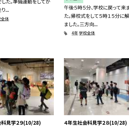
でした。準備運動をしてか
午後５時５分、学校に戻って来
...
た。帰校式をして５時１５分に
校全体
ました。三方向...
4年
学校全体
科見学２９(10/28)
４年生社会科見学２８(10/28)