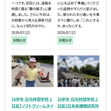
一つです。初日には、道路を
に心を込めて準備してくださ
仲良く渡る「鹿の親子」に遭
った品物がずらりと並びまし
遇しました。 さらに今日は、
た。 限られたお小遣いを大事
お部屋から見える源泉付近
そうに握りしめ、「これにする
に、なんと9匹のおサル...
か、あっちにする...
2026/07/22
2026/07/22
お知らせ
お知らせ
【6学年 日光林間学校 2
【6学年 日光林間学校 2
日目】ソフトクリームタイ
日目】日本両棲類研究所