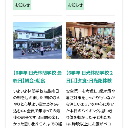
お知らせ
お知らせ
【6学年 日光林間学校 最
【6学年 日光林間学校 2
終日】朝会・朝食
日目】夕食・日光彫体験
いよいよ林間学校も最終日
安全第一を考慮し、熊対策や
の朝を迎えました！朝のひん
暑さ対策をしっかり行いなが
やりと心地よい空気が包み
ら涼しいエリアを中心に歩い
込む中、全員で集まっての最
た本日のハイキング。思いき
後の朝会です。3日間の楽し
り体を動かした子どもたち
かった思い出やこれまでの経
は、昨晩以上にお腹がペコ