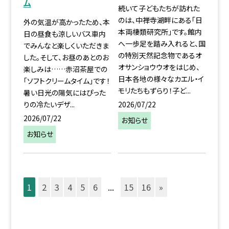
ム
続いて子どもたちが訪れた
のは、中禅寺湖畔にある「日
外の気温が高かったため、本
本両棲類研究所」です。館内
日の昼食も涼しいバス車内
へ一歩足を踏み入れると、国
でみんなと楽しくいただきま
の特別天然記念物であるオ
した。そして、お昼のあとのお
オサンショウウオをはじめ、
楽しみは……赤沼茶屋での
日本各地の様々なカエル・イ
「ソフトクリームタイム」です！
モリたちもずらり！子ど...
暑い日光の陽気にはぴった
2026/07/22
りの冷たいデザ...
2026/07/22
お知らせ
お知らせ
1
2
3
4
5
6
...
15
16
»