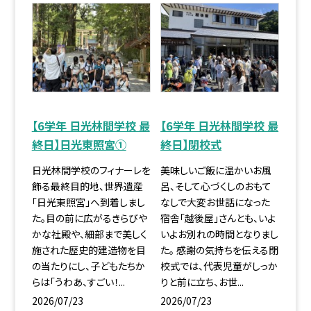
【6学年 日光林間学校 最
【6学年 日光林間学校 最
終日】日光東照宮①
終日】閉校式
日光林間学校のフィナーレを
美味しいご飯に温かいお風
飾る最終目的地、世界遺産
呂、そして心づくしのおもて
「日光東照宮」へ到着しまし
なしで大変お世話になった
た。目の前に広がるきらびや
宿舎「越後屋」さんとも、いよ
かな社殿や、細部まで美しく
いよお別れの時間となりまし
施された歴史的建造物を目
た。 感謝の気持ちを伝える閉
の当たりにし、子どもたちか
校式では、代表児童がしっか
らは「うわあ、すごい！...
りと前に立ち、お世...
2026/07/23
2026/07/23