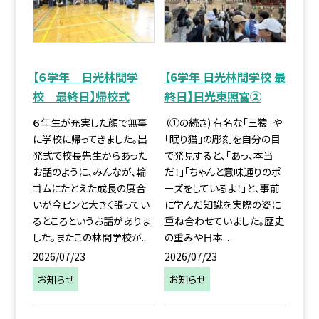
【６学年 日光林間学
【6学年 日光林間学校 最
校 最終日】帰校式
終日】日光東照宮②
６年生が充実した顔で無事
（①の続き) 有名な「三猿」や
に学校に帰ってきました。出
「眠り猫」の彫刻を自分の目
発式で校長先生からあった
で発見すると、「あっ、本当
お話のように、みんなが、輪
だ！」「ちゃんと意味通りのポ
ゴムにたとえた成長の度合
ーズをしているよ！」と、事前
いが今ピンと大きく張ってい
に学んだ知識を実際の姿に
るところというお話がありま
重ね合わせていました。歴史
した。またこの林間学校が...
の重みや日本...
2026/07/23
2026/07/23
お知らせ
お知らせ