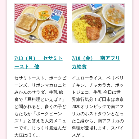
7/13（月） セサミト
7/10（金） 南アフリ
ースト 他
カ給食
セサミトースト、ポークビ
イエローライス、ペリペリ
ーンズ、リボンマカロニと
チキン、チャカラカ、ポッ
みかんのサラダ、牛乳 給
トジェコ、牛乳 今日は世
食で「豆料理といえば？」
界旅行気分！町田市は東京
と聞かれると、多くの子ど
2020オリンピックで南アフ
もたちが「ポークビーン
リカのホストタウンとなっ
ズ！」と答える人気メニュ
たご縁から、南アフリカの
ーです。じっくり煮込んだ
料理が登場します。スパイ
大豆はほく...
スが...