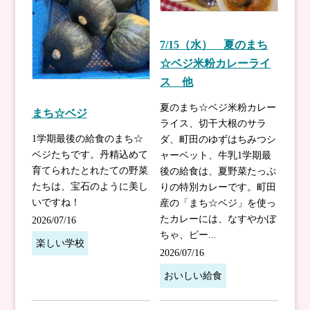
7/15（水） 夏のまち
☆ベジ米粉カレーライ
ス 他
夏のまち☆ベジ米粉カレー
まち☆ベジ
ライス、切干大根のサラ
1学期最後の給食のまち☆
ダ、町田のゆずはちみつシ
ベジたちです。丹精込めて
ャーベット、牛乳1学期最
育てられたとれたての野菜
後の給食は、夏野菜たっぷ
たちは、宝石のように美し
りの特別カレーです。町田
いですね！
産の「まち☆ベジ」を使っ
たカレーには、なすやかぼ
2026/07/16
ちゃ、ピー...
楽しい学校
2026/07/16
おいしい給食