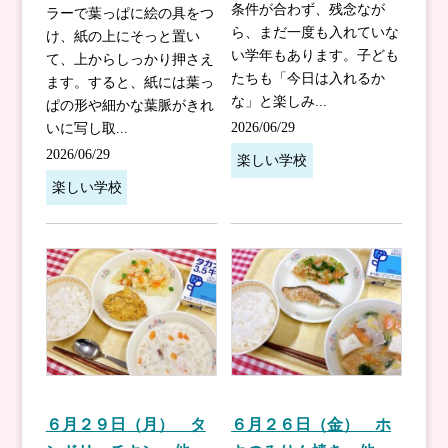
条件が合わず、残念なが
ラーで葉っぱに絵の具をつ
ら、まだ一度も入れていな
け、紙の上にそっと置い
い学年もあります。子ども
て、上からしっかり押さえ
たちも「今日は入れるか
ます。すると、紙には葉っ
な」と楽しみ...
ぱの形や細かな葉脈がきれ
2026/06/29
いに写し取...
2026/06/29
楽しい学校
楽しい学校
６月２９日（月） タ
６月２６日（金） ホ