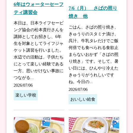
6年はウォーターセーフ
7/6（月） さばの照り
ティ講習会
焼き 他
本日は、日本ライフセービ
ごはん、さばの照り焼き、
ング協会の松本貴行さんを
きゅうりのスタミナ漬け、
講師としてお招きし、6年
呉汁、牛乳タレだけでご飯
生を対象としてライフジャ
何倍でも食べられる食欲止
ケット講習を行いました。
まらないおかず「さばの照
水辺での活動は、子供たち
り焼き」です。そして、暑
にとって楽しい経験である
い日には、ひんやり冷えた
一方、思いがけない事故に
きゅうりがうれしいです
つながる...
ね。今日の...
2026/07/06
2026/07/06
楽しい学校
おいしい給食