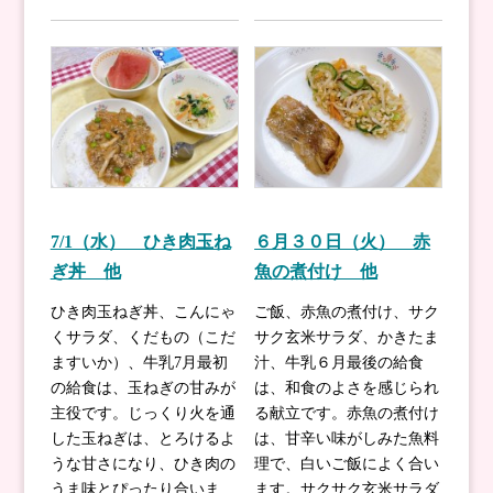
7/1（水） ひき肉玉ね
６月３０日（火） 赤
ぎ丼 他
魚の煮付け 他
ひき肉玉ねぎ丼、こんにゃ
ご飯、赤魚の煮付け、サク
くサラダ、くだもの（こだ
サク玄米サラダ、かきたま
ますいか）、牛乳7月最初
汁、牛乳６月最後の給食
の給食は、玉ねぎの甘みが
は、和食のよさを感じられ
主役です。じっくり火を通
る献立です。赤魚の煮付け
した玉ねぎは、とろけるよ
は、甘辛い味がしみた魚料
うな甘さになり、ひき肉の
理で、白いご飯によく合い
うま味とぴったり合いま
ます。サクサク玄米サラダ