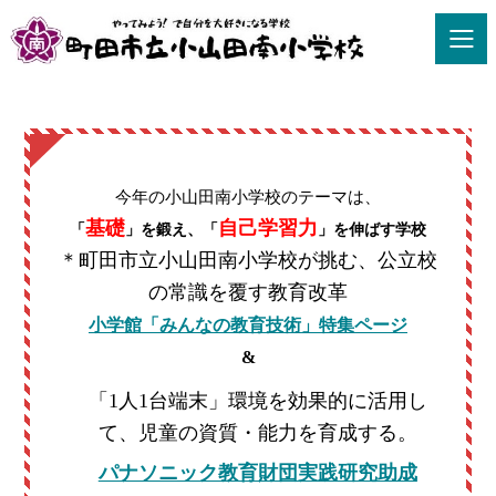
今年の小山田南小学校のテーマは、
基礎
自己学習力
「
」を鍛え、「
」を伸ばす学校
＊町田市立小山田南小学校が挑む、公立校
の常識を覆す教育改革
小学館「みんなの教育技術」特集ページ
&
「1人1台端末」環境を効果的に活用し
て、児童の資質・能力を育成する。
パナソニック教育財団実践研究助成