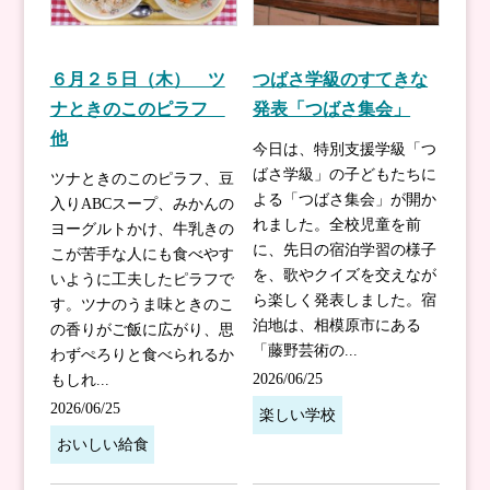
６月２５日（木） ツ
つばさ学級のすてきな
ナときのこのピラフ
発表「つばさ集会」
他
今日は、特別支援学級「つ
ばさ学級」の子どもたちに
ツナときのこのピラフ、豆
よる「つばさ集会」が開か
入りABCスープ、みかんの
れました。全校児童を前
ヨーグルトかけ、牛乳きの
に、先日の宿泊学習の様子
こが苦手な人にも食べやす
を、歌やクイズを交えなが
いように工夫したピラフで
ら楽しく発表しました。宿
す。ツナのうま味ときのこ
泊地は、相模原市にある
の香りがご飯に広がり、思
「藤野芸術の...
わずぺろりと食べられるか
2026/06/25
もしれ...
2026/06/25
楽しい学校
おいしい給食