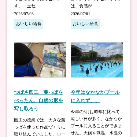
す。「玉ね...
は、食感が...
2026/07/03
2026/07/01
おいしい給食
おいしい給食
つばさ図工 葉っぱを
今年はなかなかプール
ぺったん、自然の形を
に入れず、、
写し取ろう
今年の6月は昨年に比べて
涼しい日が多く、なかなか
図工の授業では、大きな葉
プールに入ることができま
っぱを使った作品づくりに
せん。天候や気温、水温の
取り組んでいました。ロー