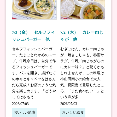
7/3（金） セルフフィ
7/2（木） カレー肉じ
ッシュバーガー 他
ゃが 他
セルフフィッシュバーガ
むぎごはん、カレー肉じゃ
ー、たまごとわかめのスー
が、焼きししゃも、春雨サ
プ、牛乳今日は、自分で作
ラダ、牛乳「肉じゃがなの
るフィッシュバーガーで
にカレー味？」と驚くかも
す。パンを開き、揚げたて
しれませんが、この料理は
のホキとキャベツをはさん
小山田南小の給食で大人
だら完成！お店のような気
気。夏限定で登場したとこ
分を楽しめます。「どうや
ろ、「また食べたい！」と
ってはさもう...
いう声が多...
2026/07/03
2026/07/03
おいしい給食
おいしい給食