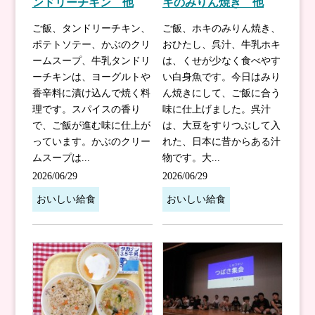
ンドリーチキン 他
キのみりん焼き 他
ご飯、タンドリーチキン、
ご飯、ホキのみりん焼き、
ポテトソテー、かぶのクリ
おひたし、呉汁、牛乳ホキ
ームスープ、牛乳タンドリ
は、くせが少なく食べやす
ーチキンは、ヨーグルトや
い白身魚です。今日はみり
香辛料に漬け込んで焼く料
ん焼きにして、ご飯に合う
理です。スパイスの香り
味に仕上げました。呉汁
で、ご飯が進む味に仕上が
は、大豆をすりつぶして入
っています。かぶのクリー
れた、日本に昔からある汁
ムスープは...
物です。大...
2026/06/29
2026/06/29
おいしい給食
おいしい給食