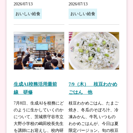
2026/07/13
2026/07/13
おいしい給食
おいしい給食
生成AI校務活用最前
7/9（木） 枝豆わかめ
線 研修
ごはん 他
7月8日、生成AIを校務にど
枝豆わかめごはん、たまご
のように生かしていくのか
焼き、冬瓜のそぼろ汁、冷
について、茨城県守谷市立
凍みかん、牛乳 いつもの
大野小学校の嶋田校長先生
わかめごはんが、今日は夏
を講師にお迎えし、校内研
限定バージョン。旬の枝豆