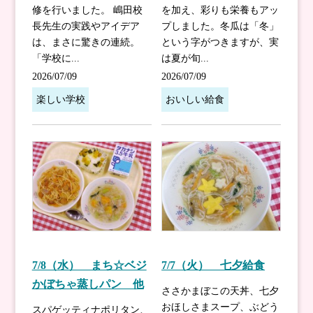
修を行いました。 嶋田校
を加え、彩りも栄養もアッ
長先生の実践やアイデア
プしました。冬瓜は「冬」
は、まさに驚きの連続。
という字がつきますが、実
「学校に...
は夏が旬...
2026/07/09
2026/07/09
楽しい学校
おいしい給食
7/8（水） まち☆ベジ
7/7（火） 七夕給食
かぼちゃ蒸しパン 他
ささかまぼこの天丼、七夕
おほしさまスープ、ぶどう
スパゲッティナポリタン、