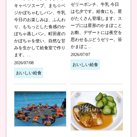
ゼリーポンチ、牛乳 今日
キャベツスープ、まち☆ベ
は七夕です。給食にも、星
ジかぼちゃむしパン、牛乳
がたくさん登場します。ス
今日のお楽しみは、ふんわ
ープには星形のかまぼこと
り、もちっとした食感のか
お麩、デザートには夜空を
ぼちゃ蒸しパン。町田産の
思わせるぶどうゼリー。笹
かぼちゃを使い、自然な甘
かまぼこ...
みを生かして給食室で作り
2026/07/07
ます。...
2026/07/08
おいしい給食
おいしい給食