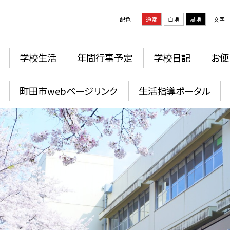
配色
通常
白地
黒地
文字
学校生活
年間行事予定
学校日記
お便
町田市webページリンク
生活指導ポータル