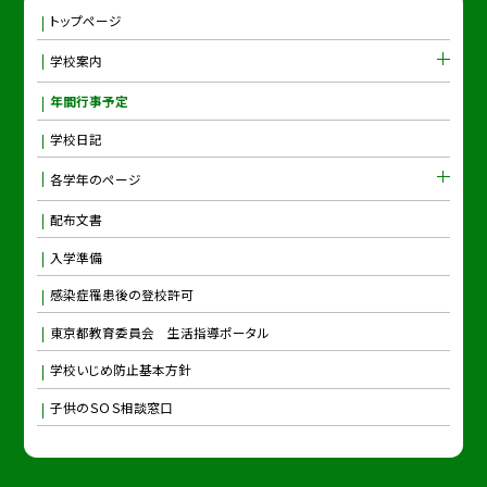
トップページ
学校案内
年間行事予定
学校日記
各学年のページ
配布文書
入学準備
感染症罹患後の登校許可
東京都教育委員会 生活指導ポータル
学校いじめ防止基本方針
子供のＳＯＳ相談窓口