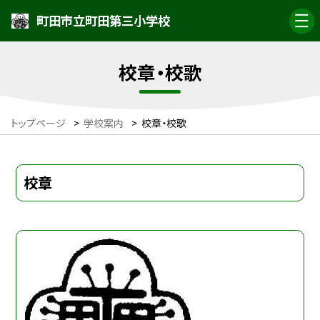
町田市立町田第三小学校
校章・校歌
トップページ
>
学校案内
>
校章・校歌
校章