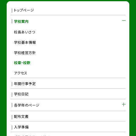
トップページ
学校案内
校長あいさつ
学校基本情報
学校経営方針
校章・校歌
アクセス
年間行事予定
学校日記
各学年のページ
配布文書
入学準備