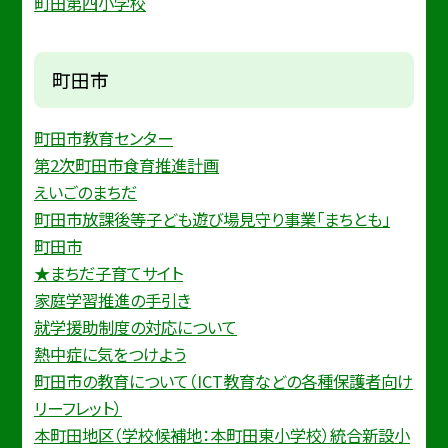
町田第四小学校
町田市
町田市教育センター
第2次町田市食育推進計画
えいごのまちだ
町田市放課後等子ども遊び場見守り事業「まちとも」
町田市
★まちだ子育てサイト
家庭学習推進の手引き
就学援助制度の対応について
熱中症に気をつけよう
町田市の教育について（ICT教育などの各種保護者向け
リーフレット）
本町田地区（学校候補地：本町田東小学校）統合新設小