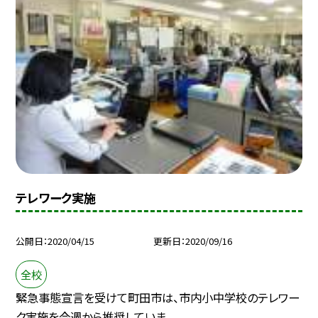
テレワーク実施
公開日
2020/04/15
更新日
2020/09/16
全校
緊急事態宣言を受けて町田市は、市内小中学校のテレワー
ク実施を今週から推奨していま...