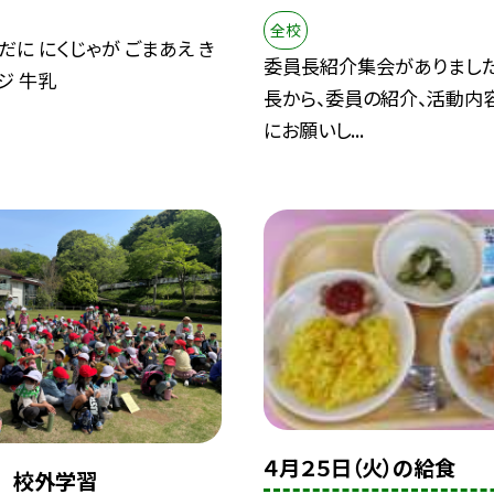
全校
だに にくじゃが ごまあえ き
委員長紹介集会がありました
ジ 牛乳
長から、委員の紹介、活動内
にお願いし...
４月２５日（火）の給食
生 校外学習