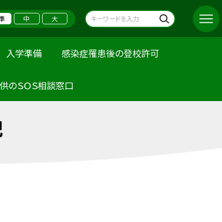
準
中
大
入学準備
感染症罹患後の登校許可
供のＳＯＳ相談窓口
記