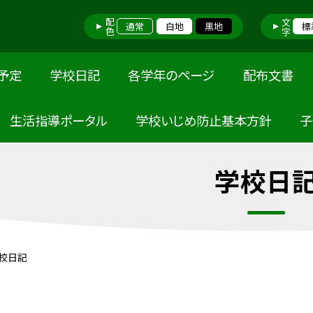
配色
文字
通常
白地
黒地
標
予定
学校日記
各学年のページ
配布文書
 生活指導ポータル
学校いじめ防止基本方針
子
学校日
校日記