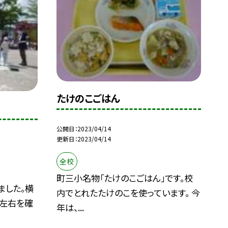
たけのこごはん
公開日
2023/04/14
更新日
2023/04/14
全校
町三小名物「たけのこごはん」です。校
ました。横
内でとれたたけのこを使っています。 今
、左右を確
年は、...