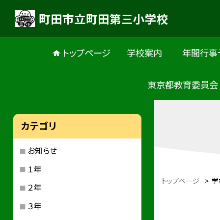
町田市立町田第三小学校
トップページ
学校案内
年間行事
東京都教育委員会
カテゴリ
お知らせ
１年
トップページ
>
学
２年
３年