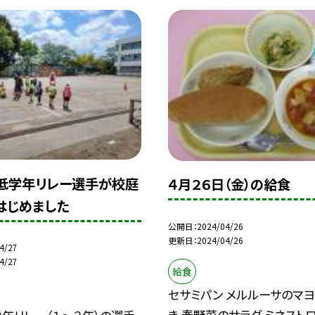
】低学年リレー選手が校庭
４月２６日（金）の給食
はじめました
公開日
2024/04/26
更新日
2024/04/26
4/27
4/27
給食
セサミパン メルルーサのマ
き 春野菜のサラダ ミネスト