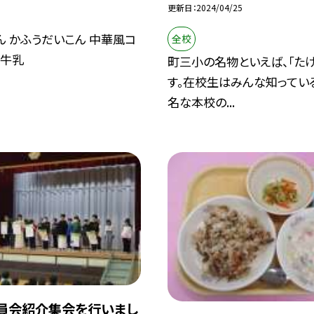
更新日
2024/04/25
ん かふうだいこん 中華風コ
全校
 牛乳
町三小の名物といえば、「たけ
す。在校生はみんな知ってい
名な本校の...
委員会紹介集会を行いまし