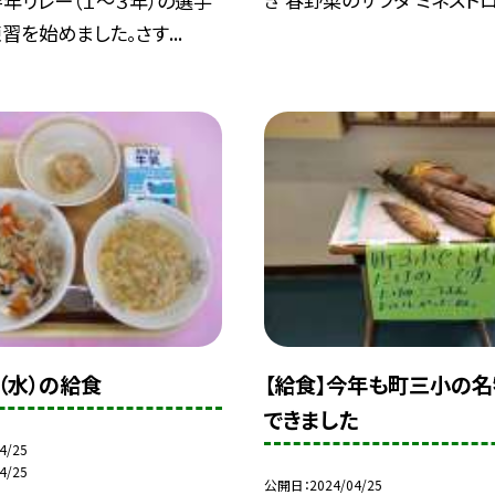
年リレー（１〜３年）の選手
習を始めました。さす...
（水）の給食
【給食】今年も町三小の
できました
4/25
4/25
公開日
2024/04/25