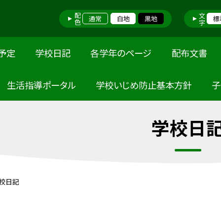
配色
文字
通常
白地
黒地
標
予定
学校日記
各学年のページ
配布文書
 生活指導ポータル
学校いじめ防止基本方針
子
学校日
校日記