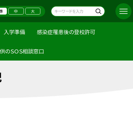
準
中
大
入学準備
感染症罹患後の登校許可
供のＳＯＳ相談窓口
記