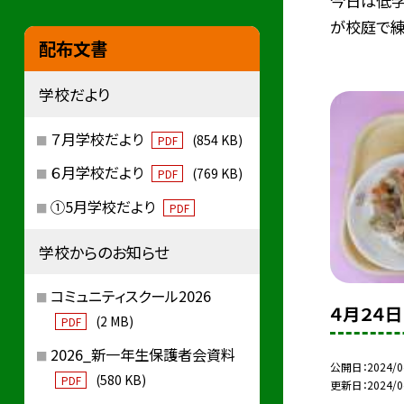
今日は低学
が校庭で練
配布文書
学校だより
７月学校だより
(854 KB)
PDF
６月学校だより
(769 KB)
PDF
①5月学校だより
PDF
学校からのお知らせ
コミュニティスクール2026
４月２４日
(2 MB)
PDF
2026_新一年生保護者会資料
公開日
2024/0
(580 KB)
PDF
更新日
2024/0