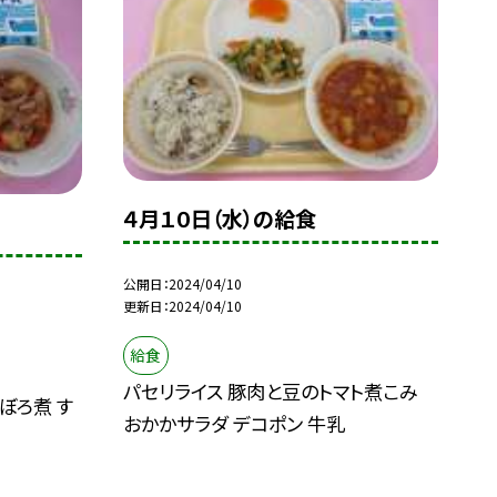
４月１０日（水）の給食
公開日
2024/04/10
更新日
2024/04/10
給食
パセリライス 豚肉と豆のトマト煮こみ
ぼろ煮 す
おかかサラダ デコポン 牛乳