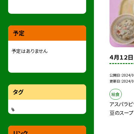
予定
予定はありません
４月１２日
公開日
2024/0
更新日
2024/0
タグ
給食
アスパラピ
豆のスープ
リンク