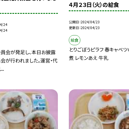
４月２３日（火）の給食
公開日
2024/04/23
4/24
更新日
2024/04/23
4/24
給食
とりごぼうピラフ 春キャベツ
員会が発足し、本日お披露
煮 レモンあえ 牛乳
会が行われました。運営・代
..