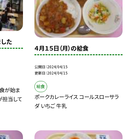
ました
４月１５日（月）の給食
公開日
2024/04/15
更新日
2024/04/15
給食
給食が始ま
ポークカレーライス コールスローサラ
が担当して
ダ いちご 牛乳