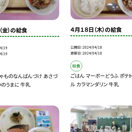
４月１８日（木）の給食
（金）の給食
公開日
2024/04/18
4/19
更新日
2024/04/18
4/19
給食
ごはん マーボーどうふ ポテ
しゃものなんばんづけ あさづ
ル カラマンダリン 牛乳
いのうまに 牛乳