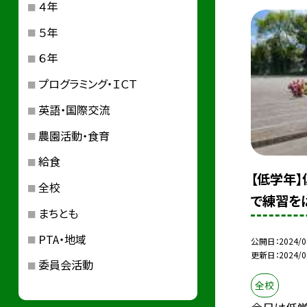
４年
５年
６年
プログラミング・ＩＣＴ
英語・国際交流
農園活動・食育
給食
【低学年
全校
で練習を
まちとも
PTA・地域
公開日
2024/0
更新日
2024/0
委員会活動
全校