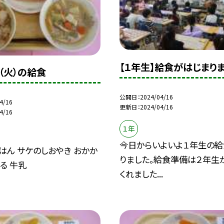
【１年生】給食がはじまり
（火）の給食
公開日
2024/04/16
4/16
更新日
2024/04/16
4/16
１年
今日からいよいよ１年生の
はん サケのしおやき おかか
りました。給食準備は２年生
る 牛乳
くれました...