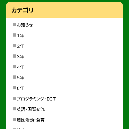
カテゴリ
お知らせ
１年
２年
３年
４年
５年
６年
プログラミング・ＩＣＴ
英語・国際交流
農園活動・食育