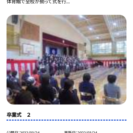
体育館で全校が揃って式を行...
卒業式 ２
公開日
2022/03/24
更新日
2022/03/24