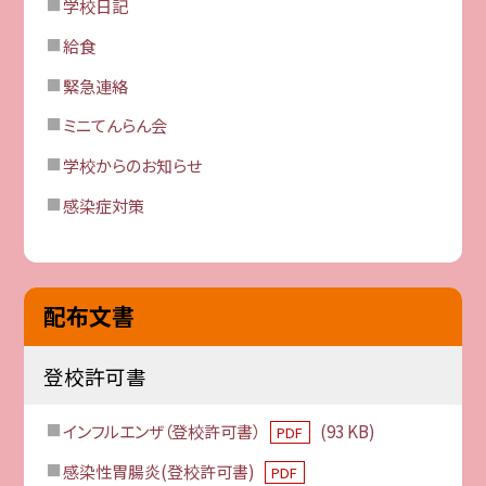
学校日記
給食
緊急連絡
ミニてんらん会
学校からのお知らせ
感染症対策
配布文書
登校許可書
インフルエンザ（登校許可書）
(93 KB)
PDF
感染性胃腸炎(登校許可書)
PDF