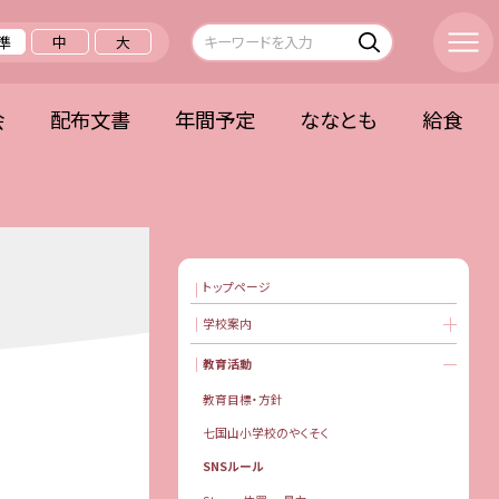
準
中
大
会
配布文書
年間予定
ななとも
給食
トップページ
学校案内
教育活動
教育目標・方針
七国山小学校のやくそく
SNSルール