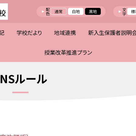
配色
文字
通常
白地
黒地
標
記
学校だより
地域連携
新入生保護者説明
授業改革推進プラン
SNSルール