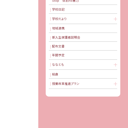
Stop 体罰no暴力
学校日記
学校だより
地域連携
新入生保護者説明会
配布文書
年間予定
ななとも
給食
授業改革推進プラン