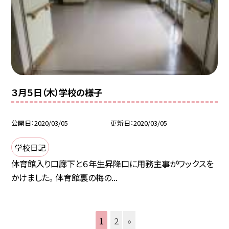
３月５日（木）学校の様子
公開日
2020/03/05
更新日
2020/03/05
学校日記
体育館入り口廊下と６年生昇降口に用務主事がワックスを
かけました。 体育館裏の梅の...
1
2
»