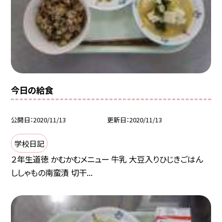
今日の給食
公開日
2020/11/13
更新日
2020/11/13
学校日記
２年生道徳 かむかむメニュー 牛乳 大豆入りひじきごはん
ししゃもの南蛮漬 切干...