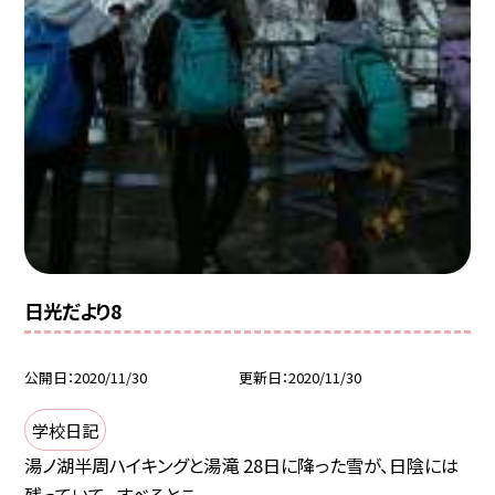
日光だより8
公開日
2020/11/30
更新日
2020/11/30
学校日記
湯ノ湖半周ハイキングと湯滝 28日に降った雪が、日陰には