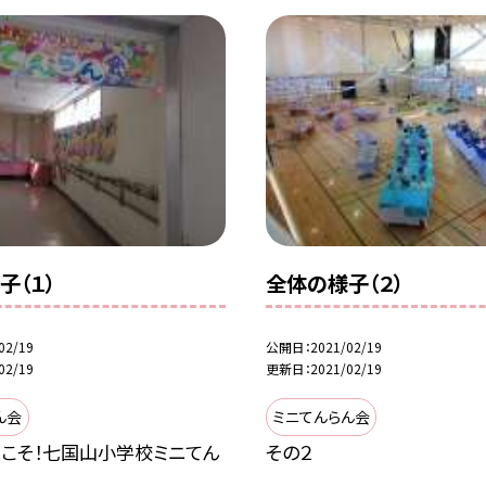
子（１）
全体の様子（２）
02/19
公開日
2021/02/19
02/19
更新日
2021/02/19
ん会
ミニてんらん会
うこそ！七国山小学校ミニてん
その２