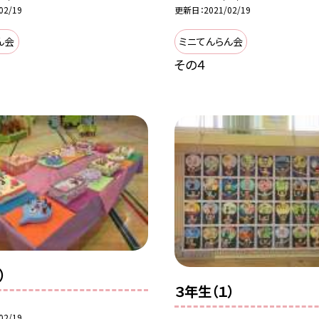
02/19
更新日
2021/02/19
ん会
ミニてんらん会
その４
）
３年生（１）
02/19