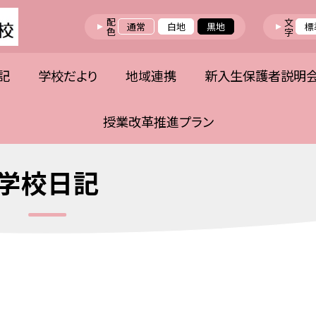
配色
文字
通常
白地
黒地
標
記
学校だより
地域連携
新入生保護者説明
授業改革推進プラン
学校日記