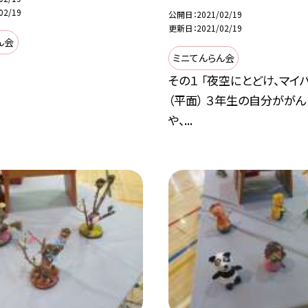
02/19
公開日
2021/02/19
更新日
2021/02/19
ん会
ミニてんらん会
その１ 「夜空にとどけ、マイ
（平面） ３年生の自分がが
や、...