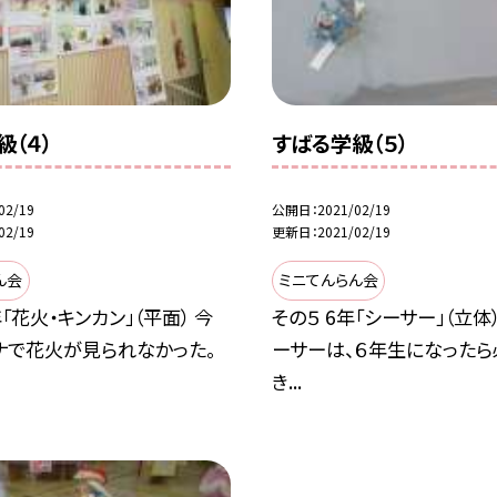
級（４）
すばる学級（５）
02/19
公開日
2021/02/19
02/19
更新日
2021/02/19
ん会
ミニてんらん会
年「花火・キンカン」（平面） 今
その５ 6年「シーサー」（立体
ナで花火が見られなかった。
ーサーは、６年生になったら
き...