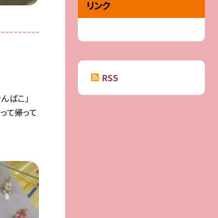
リンク
RSS
きんばこ」
持って帰って