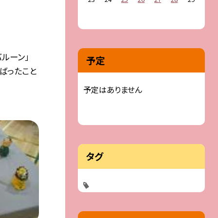
バルーン」
予定
んばったこと
予定はありません
タグ