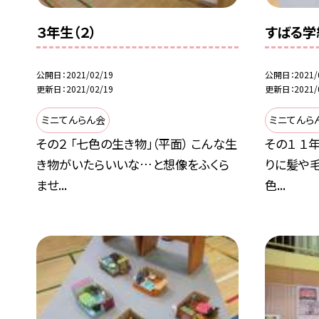
３年生（２）
すばる学
公開日
2021/02/19
公開日
2021/
更新日
2021/02/19
更新日
2021/
ミニてんらん会
ミニてんら
その２ 「七色の生き物」（平面） こんな生
その１ １
き物がいたらいいな…と想像をふくら
りに髪や
ませ...
色...