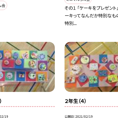
ん会
その１ 「ケーキをプレゼント」
ーキってなんだか特別なも
特別...
）
２年生（４）
02/19
公開日
2021/02/19