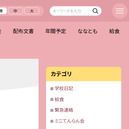
準
中
大
会
配布文書
年間予定
ななとも
給食
カテゴリ
学校日記
給食
緊急連絡
ミニてんらん会