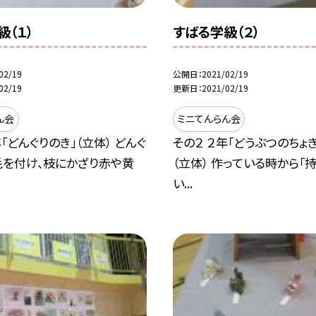
級（１）
すばる学級（２）
02/19
公開日
2021/02/19
02/19
更新日
2021/02/19
ん会
ミニてんらん会
年「どんぐりのき」（立体） どんぐ
その２ ２年「どうぶつのちょ
毛を付け、枝にかざり赤や黄
（立体） 作っている時から「
い...