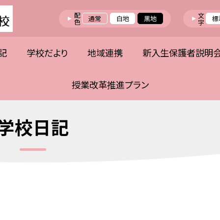
配色
文字
通常
白地
黒地
標
記
学校だより
地域連携
新入生保護者説明
授業改革推進プラン
学校日記