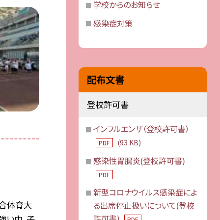
学校からのお知らせ
感染症対策
配布文書
登校許可書
インフルエンザ（登校許可書）
(93 KB)
PDF
感染性胃腸炎(登校許可書)
PDF
新型コロナウイルス感染症によ
連合体育大
る出席停止扱いについて(登校
強い中、子
許可書)
PDF