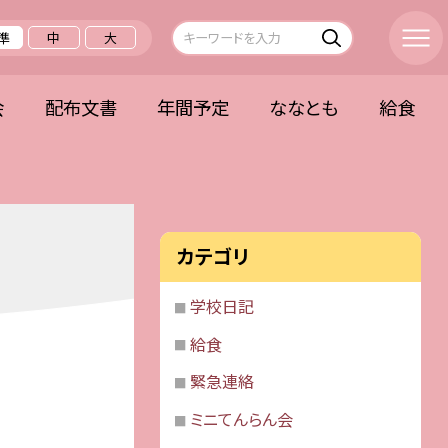
準
中
大
会
配布文書
年間予定
ななとも
給食
カテゴリ
学校日記
給食
緊急連絡
ミニてんらん会