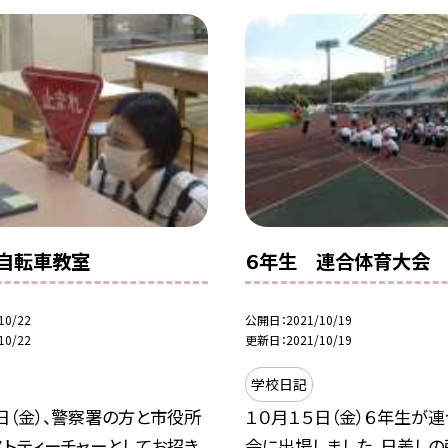
自転車教室
６年生 連合体育大会
10/22
公開日
2021/10/19
10/22
更新日
2021/10/19
学校日記
日（金）、警察署の方と市役所
１０月１５日（金）６年生が
ストティーチャーとしてお招き
会に出場しました。日差しの