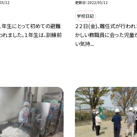
05/12
更新日
2022/05/12
学校日記
、１年生にとって初めての避難
２２日(金)、離任式が行われ
われました。１年生は、訓練前
かしい教職員に会った児童か
い気持...