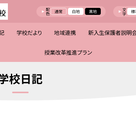
配色
文字
通常
白地
黒地
標
記
学校だより
地域連携
新入生保護者説明
授業改革推進プラン
学校日記