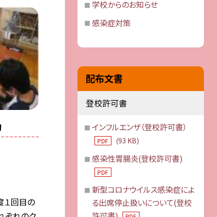
学校からのお知らせ
感染症対策
配布文書
登校許可書
動
インフルエンザ（登校許可書）
(93 KB)
PDF
感染性胃腸炎(登校許可書)
PDF
新型コロナウイルス感染症によ
度１回目の
る出席停止扱いについて(登校
れぞれのク
許可書)
PDF