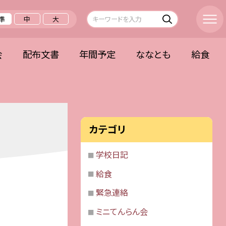
準
中
大
会
配布文書
年間予定
ななとも
給食
カテゴリ
学校日記
給食
緊急連絡
ミニてんらん会