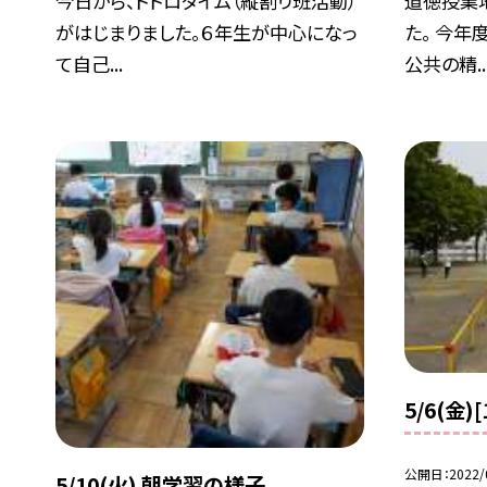
今日から、トトロタイム（縦割り班活動）
道徳授業
がはじまりました。６年生が中心になっ
た。 今年
て自己...
公共の精..
5/6(金
公開日
2022/
5/10(火) 朝学習の様子