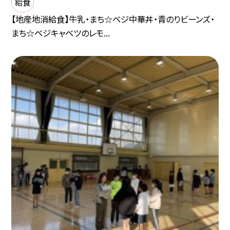
給食
【地産地消給食】牛乳・まち☆ベジ中華丼・青のりビーンズ・
まち☆ベジキャベツのレモ...