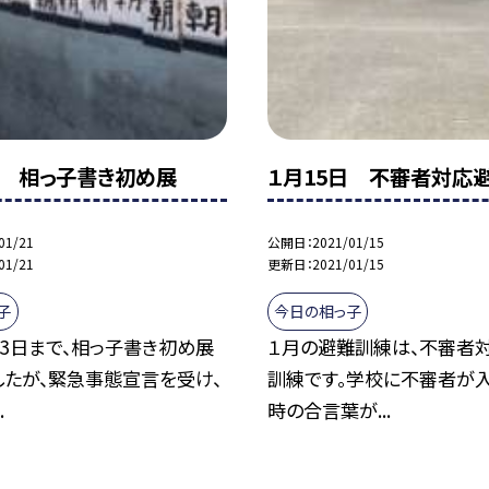
日 相っ子書き初め展
１月15日 不審者対応
01/21
公開日
2021/01/15
01/21
更新日
2021/01/15
子
今日の相っ子
3日まで、相っ子書き初め展
１月の避難訓練は、不審者
したが、緊急事態宣言を受け、
訓練です。学校に不審者が
.
時の合言葉が...