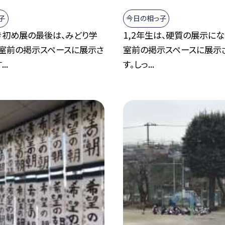
子
今日の相っ子
き初め展の最後は、みどり学
1,2年生は、硬質の展示にな
教室前の掲示スペースに展示さ
室前の掲示スペースに展示
..
す。しっ...