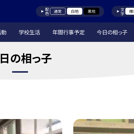
配色
文字
通常
白地
黒地
標
活動
学校生活
年間行事予定
今日の相っ子
日の相っ子