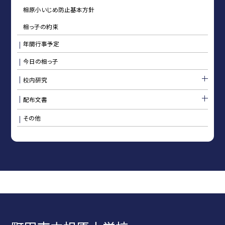
相原小いじめ防止基本方針
相っ子の約束
年間行事予定
今日の相っ子
校内研究
配布文書
その他