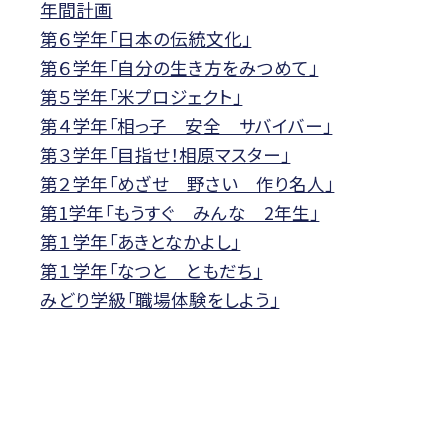
年間計画
第６学年「日本の伝統文化」
第６学年「自分の生き方をみつめて」
第５学年「米プロジェクト」
第４学年「相っ子 安全 サバイバー」
第３学年「目指せ！相原マスター」
第２学年「めざせ 野さい 作り名人」
第1学年「もうすぐ みんな 2年生」
第１学年「あきとなかよし」
第１学年「なつと ともだち」
みどり学級「職場体験をしよう」